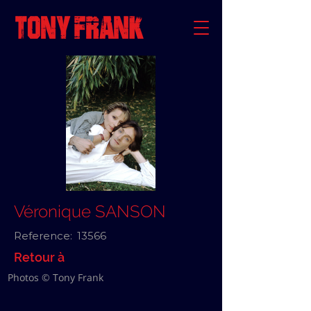
Véronique SANSON
Reference:
13566
Retour à
Photos © Tony Frank