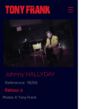
Johnny HALLYDAY
Reference:
18256
Retour à
Photos © Tony Frank