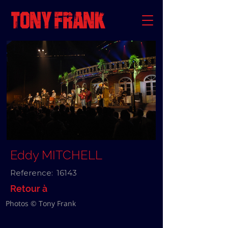
Eddy MITCHELL
Reference:
16143
Retour à
Photos © Tony Frank