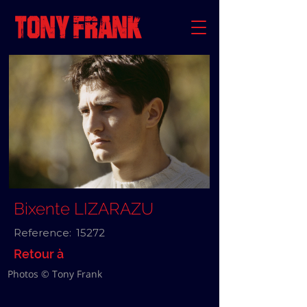
Bixente LIZARAZU
Reference:
15272
Retour à
Photos © Tony Frank