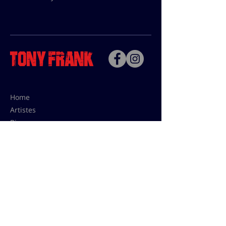
Home
Artistes
Bio
Contact
Contact pour les utilisations,
les tarifs presses et éditions:
contact@tonyfrank.fr