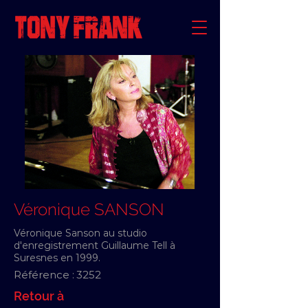
Véronique SANSON
Véronique Sanson au studio
d'enregistrement Guillaume Tell à
Suresnes en 1999.
Référence :
3252
Retour à