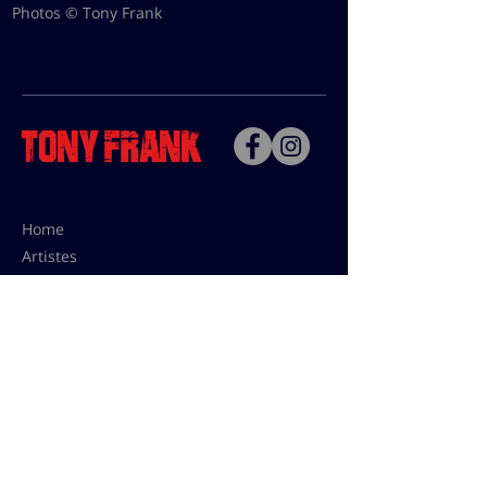
Photos © Tony Frank
Home
Artistes
Bio
Contact
Contact pour les utilisations,
les tarifs presses et éditions:
contact@tonyfrank.fr