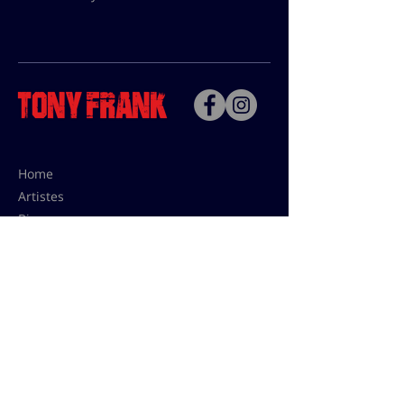
Home
Artistes
Bio
Contact
Contact pour les utilisations,
les tarifs presses et éditions:
contact@tonyfrank.fr