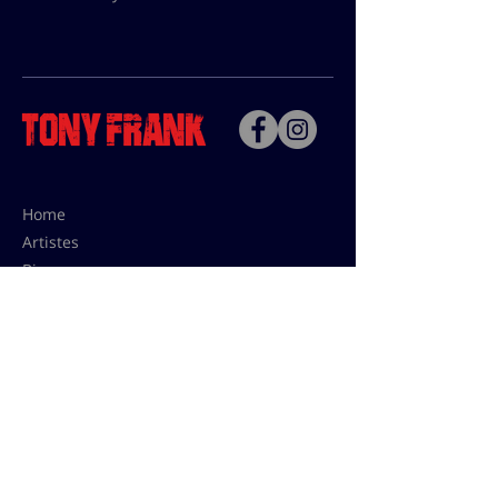
Home
Artistes
Bio
Contact
Contact pour les utilisations,
les tarifs presses et éditions:
contact@tonyfrank.fr