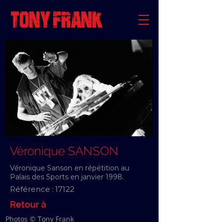
Véronique SANSON
Véronique Sanson en répétition au
Palais des Sports en janvier 1998.
Référence :
17122
Retour à
Photos © Tony Frank