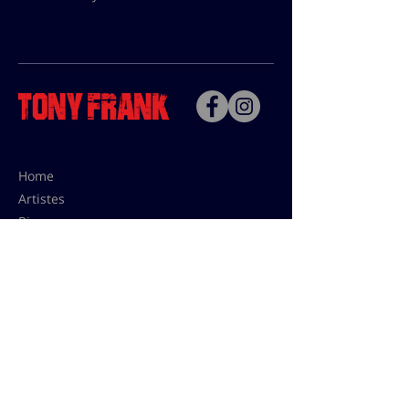
Home
Artistes
Bio
Contact
Contact pour les utilisations,
les tarifs presses et éditions:
contact@tonyfrank.fr