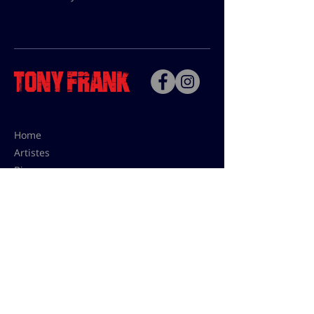
Home
Artistes
Bio
Contact
Contact pour les utilisations,
les tarifs presses et éditions:
contact@tonyfrank.fr