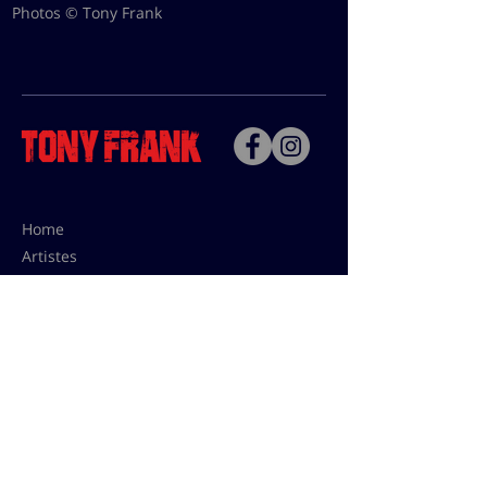
Photos © Tony Frank
Home
Artistes
Bio
Contact
Contact pour les utilisations,
les tarifs presses et éditions:
contact@tonyfrank.fr