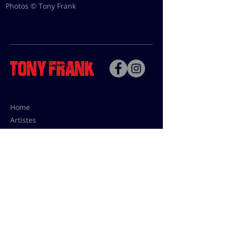
Photos © Tony Frank
Home
Artistes
Bio
Contact
Contact pour les utilisations,
les tarifs presses et éditions:
contact@tonyfrank.fr