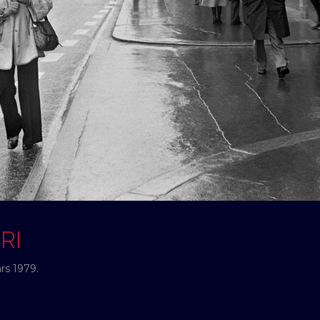
RI
rs 1979.