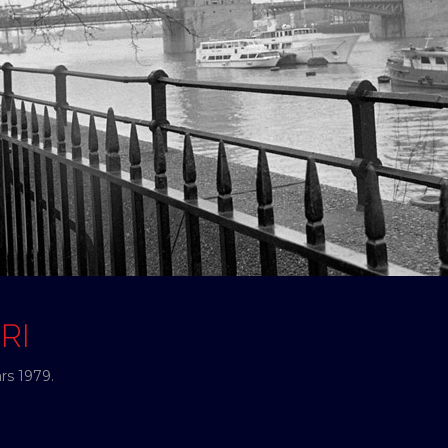
RI
rs 1979.