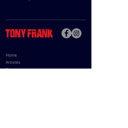
Home
Artistes
Bio
Contact
Contact pour les utilisations,
les tarifs presses et éditions:
contact@tonyfrank.fr