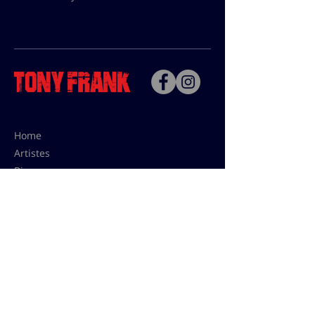
Home
Artistes
Bio
Contact
Contact pour les utilisations,
les tarifs presses et éditions:
contact@tonyfrank.fr