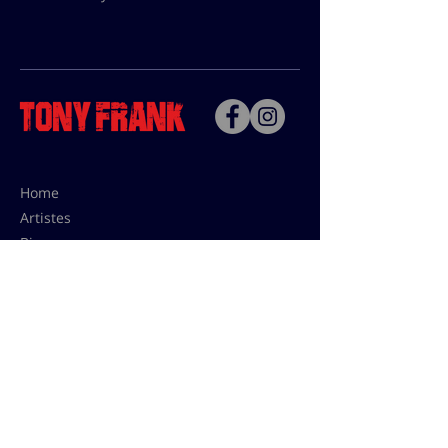
Home
Artistes
Bio
Contact
Contact pour les utilisations,
les tarifs presses et éditions:
contact@tonyfrank.fr