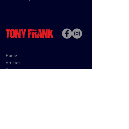
Home
Artistes
Bio
Contact
Contact pour les utilisations,
les tarifs presses et éditions:
contact@tonyfrank.fr