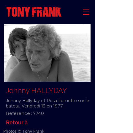
Johnny HALLYDAY
Johnny Hallyday et Rosa Fumetto sur le
bateau Vendredi 13 en 1977.
Référence :
7740
Retour à
Photos © Tony Frank