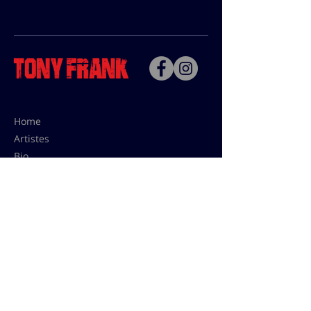
Home
Artistes
Bio
Contact
Contact pour les utilisations,
les tarifs presses et éditions:
contact@tonyfrank.fr
© Tony Frank 2021 -
Design &