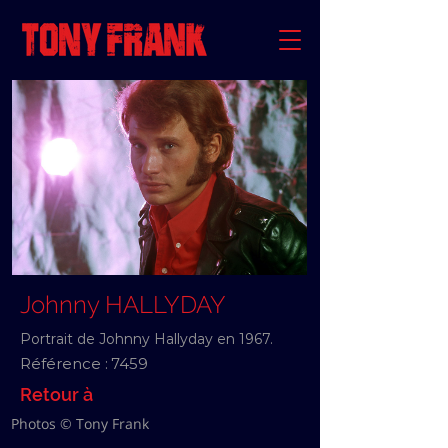
Johnny HALLYDAY
Portrait de Johnny Hallyday en 1967.
Référence :
7459
Retour à
Photos © Tony Frank