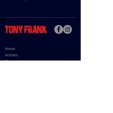
Home
Artistes
Bio
Contact
Contact pour les utilisations,
les tarifs presses et éditions:
contact@tonyfrank.fr