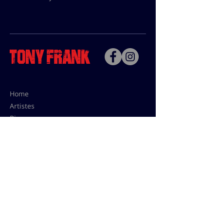
Home
Artistes
Bio
Contact
Contact pour les utilisations,
les tarifs presses et éditions:
contact@tonyfrank.fr