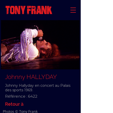
Johnny HALLYDAY
Johnny Hallyday en concert au Palais
des sports 1969.
Référence :
6422
Retour à
Photos © Tony Frank