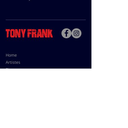
Home
Artistes
Bio
Contact
Contact pour les utilisations,
les tarifs presses et éditions:
contact@tonyfrank.fr