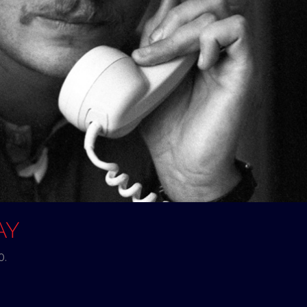
AY
0.