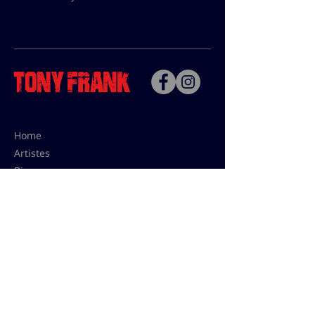
Home
Artistes
Bio
Contact
Contact pour les utilisations,
les tarifs presses et éditions:
contact@tonyfrank.fr