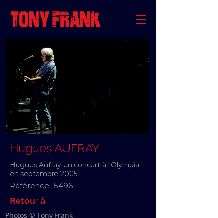
Hugues AUFRAY
Hugues Aufray en concert à l'Olympia
en septembre 2005.
Référence :
5496
Retour à
Photos © Tony Frank