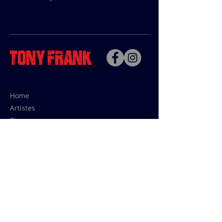
Home
Artistes
Bio
Contact
Contact pour les utilisations,
les tarifs presses et éditions:
contact@tonyfrank.fr