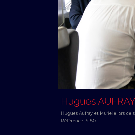
Hugues AUFRA
Hugues Aufray et Murielle lors de sa 
Référence :
5180