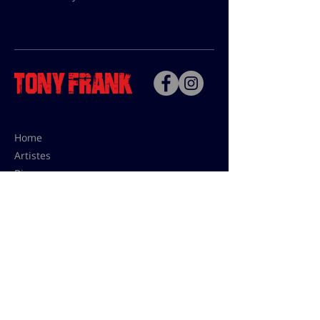
Home
Artistes
Bio
Contact
Contact pour les utilisations,
les tarifs presses et éditions:
contact@tonyfrank.fr