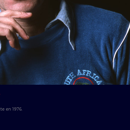
Y
te en 1976.