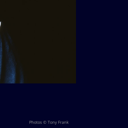
Photos © Tony Frank