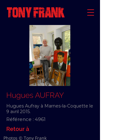
Hugues AUFRAY
Hugues Aufray à Marnes-la-Coquette le
9 avril 2015.
Référence :
4961
Retour à
Photos © Tony Frank