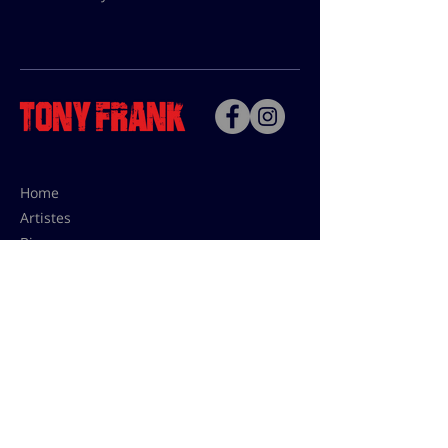
Home
Artistes
Bio
Contact
Contact pour les utilisations,
les tarifs presses et éditions:
contact@tonyfrank.fr