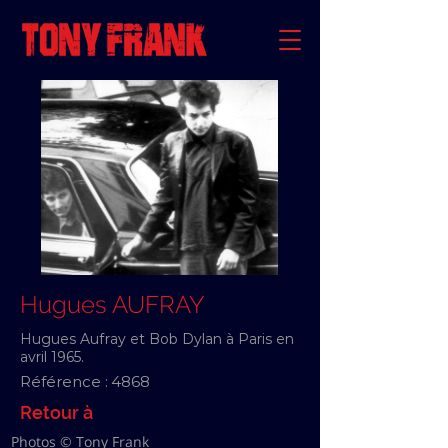
Hugues AUFRAY
Hugues Aufray et Bob Dylan à Paris en
avril 1965.
Référence :
4868
Retour à
Photos © Tony Frank