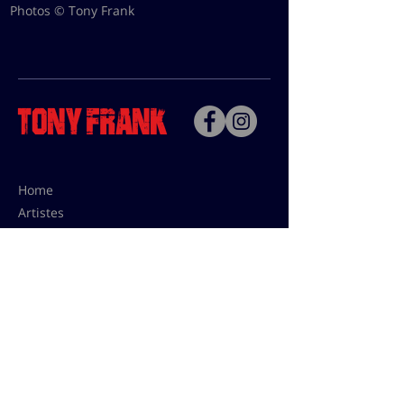
Photos © Tony Frank
Home
Artistes
Bio
Contact
Contact pour les utilisations,
les tarifs presses et éditions:
contact@tonyfrank.fr