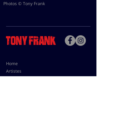
Photos © Tony Frank
Home
Artistes
Bio
Contact
Contact pour les utilisations,
les tarifs presses et éditions:
contact@tonyfrank.fr