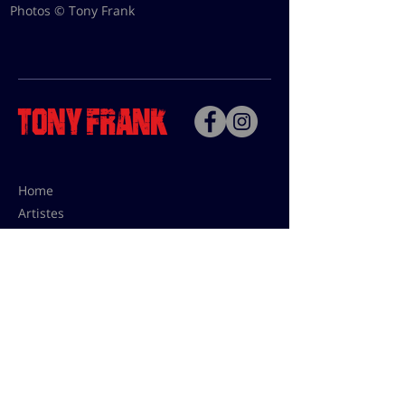
Photos © Tony Frank
Home
Artistes
Bio
Contact
Contact pour les utilisations,
les tarifs presses et éditions:
contact@tonyfrank.fr