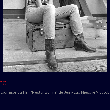
ma
 le tournage du film "Nestor Burma" de Jean-Luc Miesche 7 octob