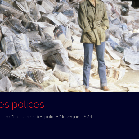
es polices
ilm "La guerre des polices" le 26 juin 1979.