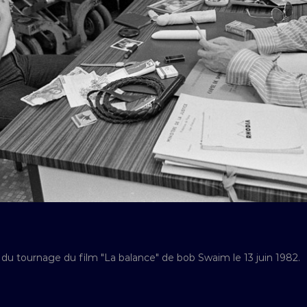
 du tournage du film "La balance" de bob Swaim le 13 juin 1982.