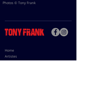
Photos © Tony Frank
Home
Artistes
Bio
Contact
Contact pour les utilisations,
les tarifs presses et éditions:
contact@tonyfrank.fr