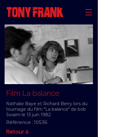
Film La balance
Nathalie Baye et Richard Berry lors du
tournage du film "La balance" de bob
Swaim le 13 juin 1982.
Référence :
10536
Retour à