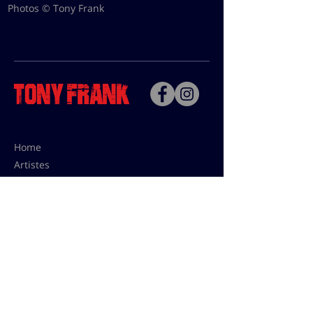
Photos © Tony Frank
Home
Artistes
Bio
Contact
Contact pour les utilisations,
les tarifs presses et éditions:
contact@tonyfrank.fr