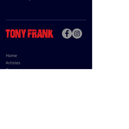
Home
Artistes
Bio
Contact
Contact pour les utilisations,
les tarifs presses et éditions:
contact@tonyfrank.fr