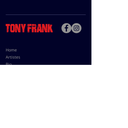
Home
Artistes
Bio
Contact
Contact pour les utilisations,
les tarifs presses et éditions:
contact@tonyfrank.fr
© Tony Frank 2021 -
Design &