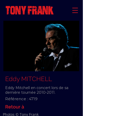
Eddy MITCHELL
Eddy Mitchell en concert lors de sa
dernière tournée
2010-2011
.
Référence :
4719
Retour à
Photos © Tony Frank