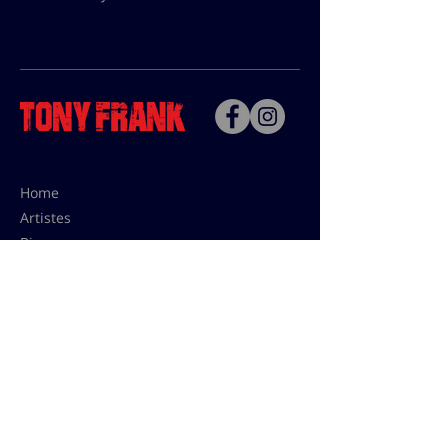
Home
Artistes
Bio
Contact
Contact pour les utilisations,
les tarifs presses et éditions:
contact@tonyfrank.fr