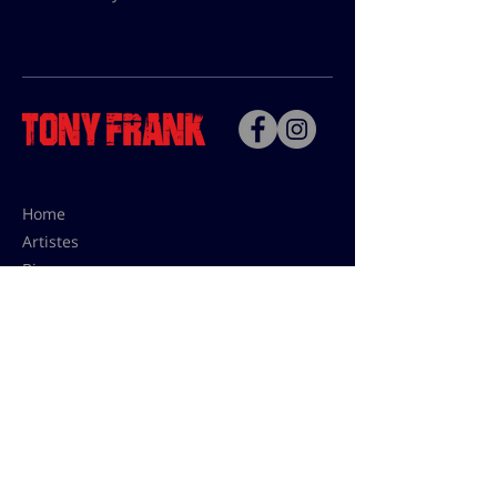
Home
Artistes
Bio
Contact
Contact pour les utilisations,
les tarifs presses et éditions:
contact@tonyfrank.fr