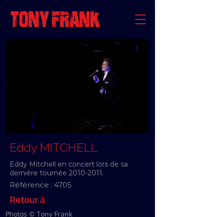
Eddy MITCHELL
Eddy Mitchell en concert lors de sa
dernière tournée
2010-2011
.
Référence :
4705
Retour à
Photos © Tony Frank