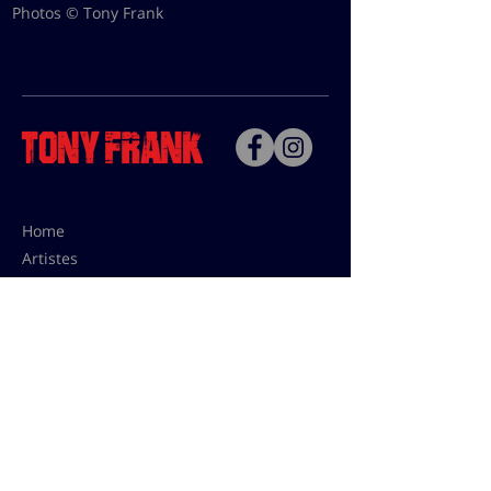
Photos © Tony Frank
Home
Artistes
Bio
Contact
Contact pour les utilisations,
les tarifs presses et éditions:
contact@tonyfrank.fr