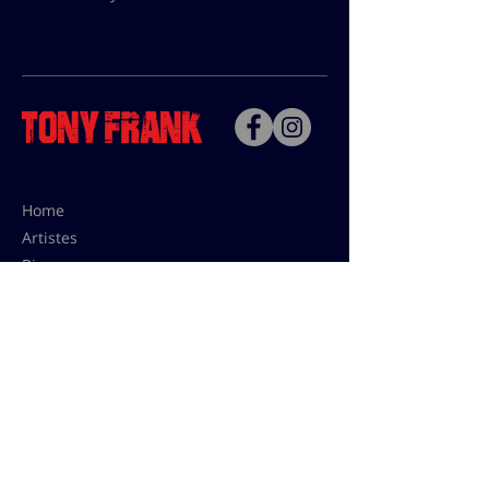
Home
Artistes
Bio
Contact
Contact pour les utilisations,
les tarifs presses et éditions:
contact@tonyfrank.fr