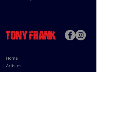
Home
Artistes
Bio
Contact
Contact pour les utilisations,
les tarifs presses et éditions:
contact@tonyfrank.fr