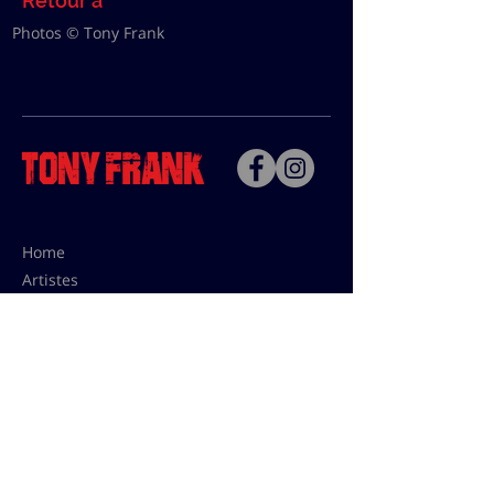
Retour à
Photos © Tony Frank
Home
Artistes
Bio
Contact
Contact pour les utilisations,
les tarifs presses et éditions:
contact@tonyfrank.fr