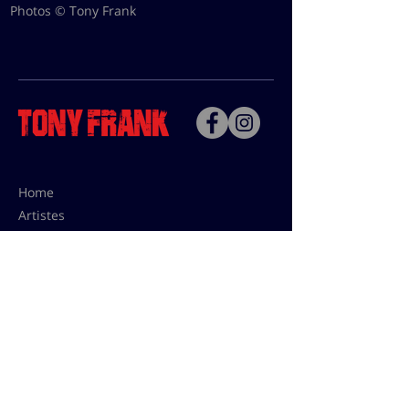
Photos © Tony Frank
Home
Artistes
Bio
Contact
Contact pour les utilisations,
les tarifs presses et éditions:
contact@tonyfrank.fr