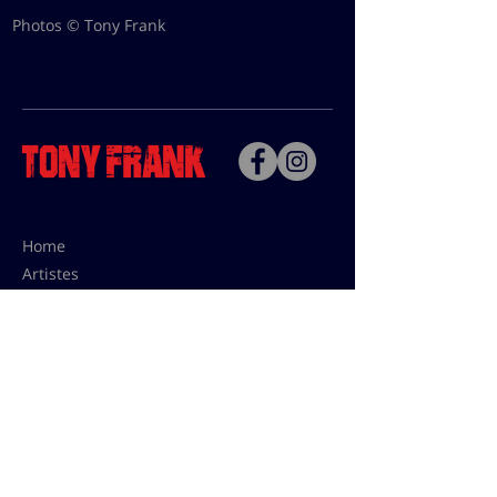
Photos © Tony Frank
Home
Artistes
Bio
Contact
Contact pour les utilisations,
les tarifs presses et éditions:
contact@tonyfrank.fr