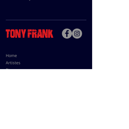
Home
Artistes
Bio
Contact
Contact pour les utilisations,
les tarifs presses et éditions:
contact@tonyfrank.fr